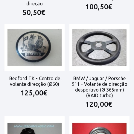
direção
100,50€
50,50€
Bedford TK - Centro de
BMW / Jaguar / Porsche
volante direcção (Ø60)
911 - Volante de direcção
desportivo (Ø 365mm)
125,00€
(RAID turbo)
120,00€