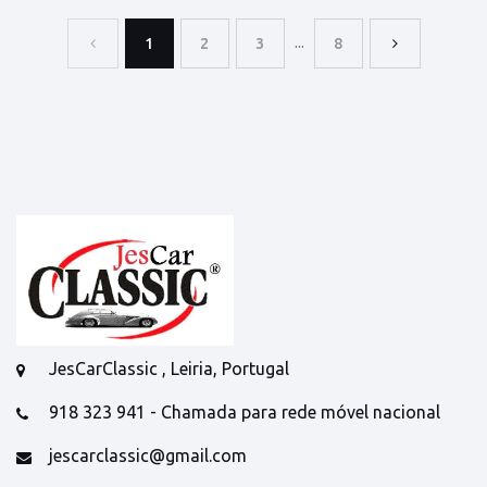
...
1
2
3
8
JesCarClassic , Leiria, Portugal
918 323 941 - Chamada para rede móvel nacional
jescarclassic@gmail.com