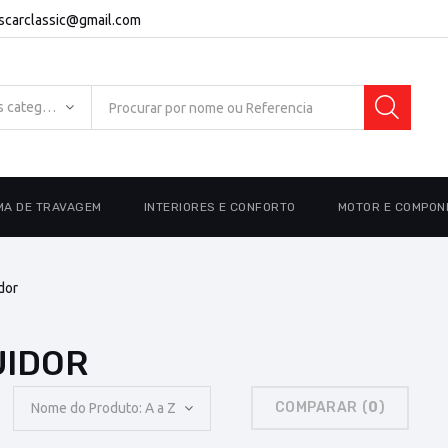
escarclassic@gmail.com
Todas as categorias
MA DE TRAVAGEM
INTERIORES E CONFORTO
MOTOR E COMPON
dor
BUIDOR
COMPARAR (
0
)
Nome do Produto: A a Z