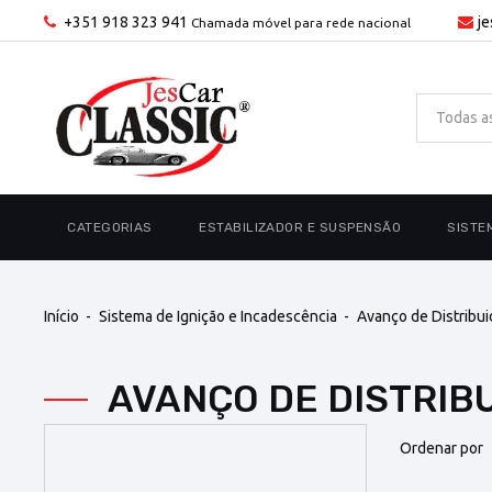
+351 918 323 941
j
Chamada móvel para rede nacional
CATEGORIAS
ESTABILIZADOR E SUSPENSÃO
SISTE
Início
Sistema de Ignição e Incadescência
Avanço de Distribui
AVANÇO DE DISTRI
Ordenar por