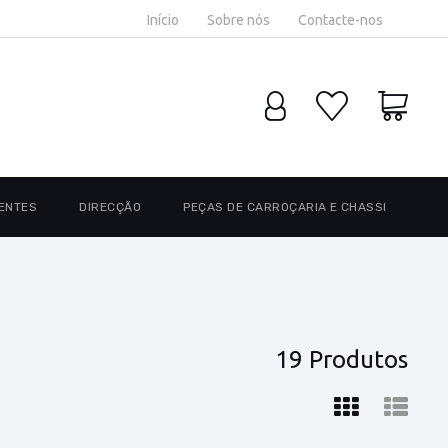
Início
Sobre nós
Contacte-nos
ENTES
DIRECÇÃO
PEÇAS DE CARROÇARIA E CHASSI
19 Produtos