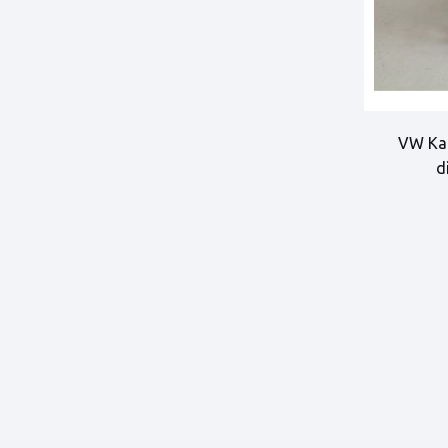
VW Kar
d