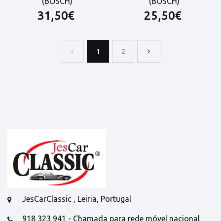
(BOSCH)
(BOSCH)
31,50€
25,50€
1
2
JesCarClassic , Leiria, Portugal
918 323 941 - Chamada para rede móvel nacional