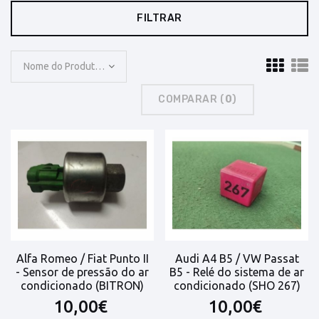
FILTRAR
Nome do Produto: A a Z
COMPARAR (
0
)
Alfa Romeo / Fiat Punto II
Audi A4 B5 / VW Passat
- Sensor de pressão do ar
B5 - Relé do sistema de ar
condicionado (BITRON)
condicionado (SHO 267)
10,00€
10,00€