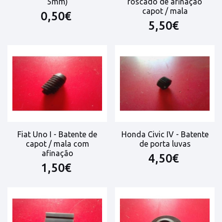
5mm)
roscado de afinação
capot / mala
0,50€
5,50€
Fiat Uno I - Batente de
Honda Civic IV - Batente
capot / mala com
de porta luvas
afinação
4,50€
1,50€