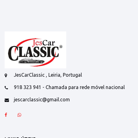
JesCarClassic , Leiria, Portugal
918 323 941 - Chamada para rede móvel nacional
jescarclassic@gmail.com