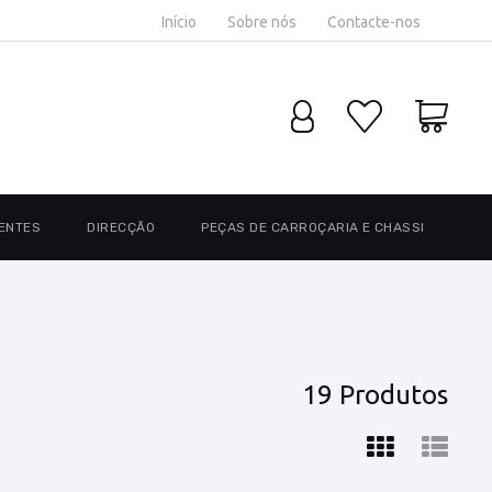
Início
Sobre nós
Contacte-nos
ENTES
DIRECÇÃO
PEÇAS DE CARROÇARIA E CHASSI
19 Produtos