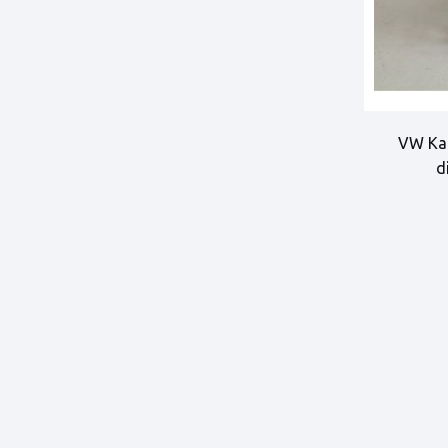
VW Kar
d