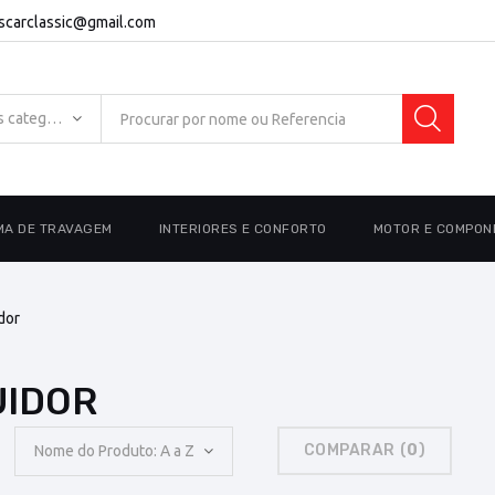
escarclassic@gmail.com
Todas as categorias
MA DE TRAVAGEM
INTERIORES E CONFORTO
MOTOR E COMPON
dor
BUIDOR
COMPARAR (
0
)
Nome do Produto: A a Z