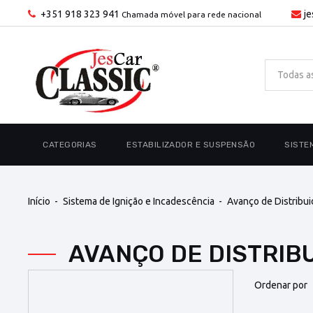
+351 918 323 941
j
Chamada móvel para rede nacional
CATEGORIAS
ESTABILIZADOR E SUSPENSÃO
SISTE
Início
Sistema de Ignição e Incadescência
Avanço de Distribui
AVANÇO DE DISTRI
Ordenar por