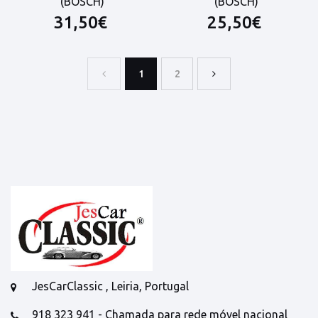
(BOSCH)
(BOSCH)
31,50€
25,50€
1
2
JesCarClassic , Leiria, Portugal
918 323 941 - Chamada para rede móvel nacional