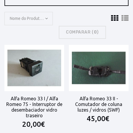
Nome do Produto: A a Z
COMPARAR (
0
)
Alfa Romeo 33 I / Alfa
Alfa Romeo 33 II -
Romeo 75 - Interruptor de
Comutador de coluna
desembaciador vidro
luzes / vidros (SWF)
traseiro
45,00€
20,00€