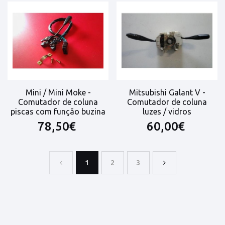
Mini / Mini Moke -
Mitsubishi Galant V -
Comutador de coluna
Comutador de coluna
piscas com função buzina
luzes / vidros
78,50€
60,00€
1
2
3