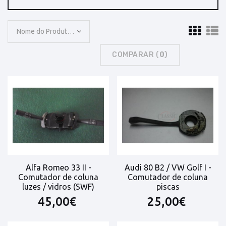
Nome do Produto: A a Z
COMPARAR (
0
)
Alfa Romeo 33 II -
Audi 80 B2 / VW Golf I -
Comutador de coluna
Comutador de coluna
luzes / vidros (SWF)
piscas
45,00€
25,00€