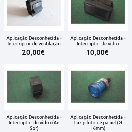
Aplicação Desconhecida -
Aplicação Desconhecida -
Interruptor de ventilação
Interruptor de vidro
20,00€
10,00€
Aplicação Desconhecida -
Aplicação Desconhecida -
Interruptor de vidro (An
Luz piloto de painel (Ø
Sor)
16mm)