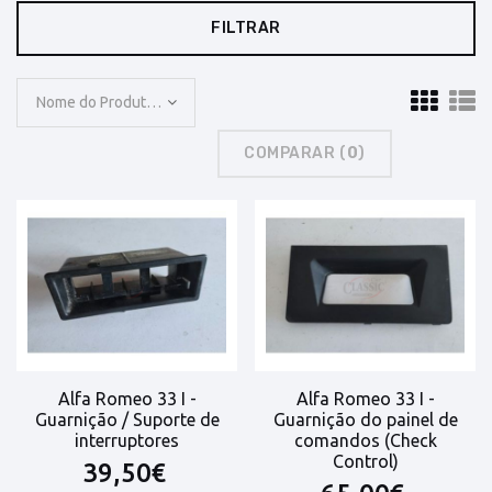
FILTRAR
Nome do Produto: A a Z
COMPARAR (
0
)
Alfa Romeo 33 I -
Alfa Romeo 33 I -
Guarnição / Suporte de
Guarnição do painel de
interruptores
comandos (Check
Control)
39,50€