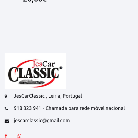
JesCarClassic , Leiria, Portugal
918 323 941 - Chamada para rede móvel nacional
jescarclassic@gmail.com