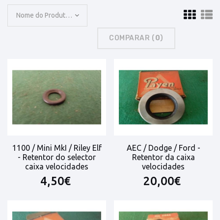
Nome do Produto: A a Z
COMPARAR (
0
)
1100 / Mini MkI / Riley Elf
AEC / Dodge / Ford -
- Retentor do selector
Retentor da caixa
caixa velocidades
velocidades
4,50€
20,00€