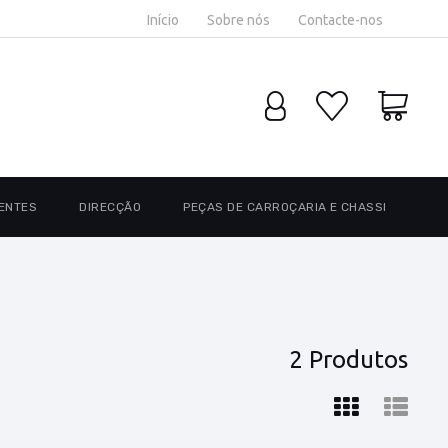
Início
Sobre nós
Contacte-nos
ENTES
DIRECÇÃO
PEÇAS DE CARROÇARIA E CHASSI
2 Produtos