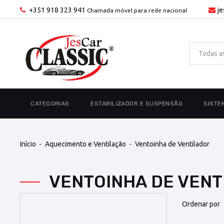
+351 918 323 941
j
Chamada móvel para rede nacional
CATEGORIAS
ESTABILIZADOR E SUSPENSÃO
SISTE
Início
Aquecimento e Ventilação
Ventoinha de Ventilador
VENTOINHA DE VEN
Ordenar por