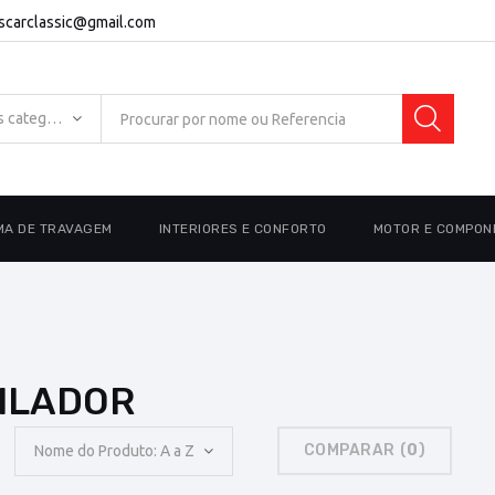
escarclassic@gmail.com
Todas as categorias
MA DE TRAVAGEM
INTERIORES E CONFORTO
MOTOR E COMPON
TILADOR
COMPARAR (
0
)
Nome do Produto: A a Z