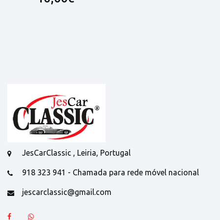
JesCarClassic , Leiria, Portugal
918 323 941 - Chamada para rede móvel nacional
jescarclassic@gmail.com