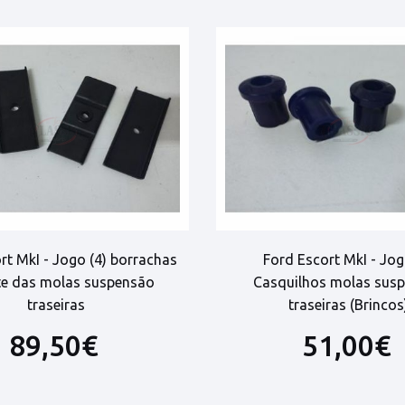
rt MkI - Jogo (4) borrachas
Ford Escort MkI - Jog
te das molas suspensão
Casquilhos molas sus
traseiras
traseiras (Brincos
89,50€
51,00€