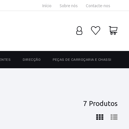
Início
Sobre nós
Contacte-nos
ENTES
DIRECÇÃO
PEÇAS DE CARROÇARIA E CHASSI
7 Produtos