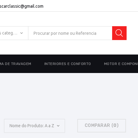
escarclassic@gmail.com
Todas as categorias
MA DE TRAVAGEM
INTERIORES E CONFORTO
MOTOR E COMPON
COMPARAR (
0
)
Nome do Produto: A a Z