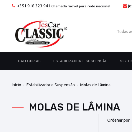
+351 918 323 941
j
Chamada móvel para rede nacional
CATEGORIAS
ESTABILIZADOR E SUSPENSÃO
SISTE
Início
Estabilizador e Suspensão
Molas de Lâmina
MOLAS DE LÂMINA
Ordenar por