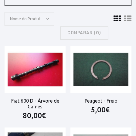
Nome do Produto: A a Z
COMPARAR (
0
)
Fiat 600 D - Árvore de
Peugeot - Freio
Cames
5,00€
80,00€