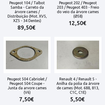
Peugeot 104 / Talbot
Peugeot 202 / Peugeot
Samba - Carreto da
203 / Peugeot 403 - Freio
árvore cames /
do veio da árvore cames
Distribuição (Mot. XV5,
(Ø58)
XZ5 - 34 Dentes)
12,50€
89,50€
Peugeot 504 Cabriolet /
Renault 4 / Renault 5 -
Peugeot 504 Coupe -
Anilha da polia da árvore
Junta da arvore cames
de cames (Mot. 688, 813,
(V6)
C1C, C1E)
7,50€
5,50€