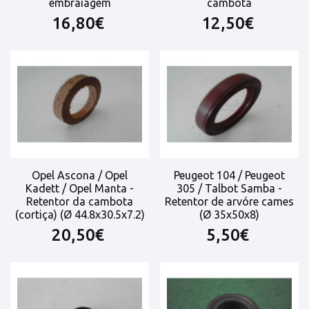
embraiagem
cambota
16,80€
12,50€
Opel Ascona / Opel
Peugeot 104 / Peugeot
Kadett / Opel Manta -
305 / Talbot Samba -
Retentor da cambota
Retentor de arvóre cames
(cortiça) (Ø 44.8x30.5x7.2)
(Ø 35x50x8)
20,50€
5,50€