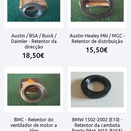
Austin / BSA / Buick /
Austin-Healey MkI / MGC -
Daimler - Retentor da
Retentor de distribuição
direcção
15,50€
18,50€
BMC - Retentor do
BMW 1502-2002 (E10) -
ventilador de motor a
Retentor da cambota
óleo
frente (Mot. M10, B16A)