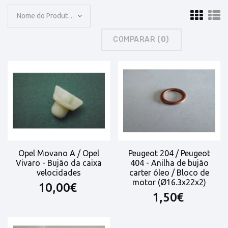
Nome do Produto: A a Z
COMPARAR (
0
)
Opel Movano A / Opel
Peugeot 204 / Peugeot
Vivaro - Bujão da caixa
404 - Anilha de bujão
velocidades
carter óleo / Bloco de
motor (Ø16.3x22x2)
10,00€
1,50€