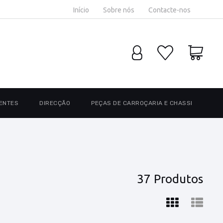
Início
Sobre nós
Contacte-nos
ENTES
DIRECÇÃO
PEÇAS DE CARROÇARIA E CHASSI
37 Produtos