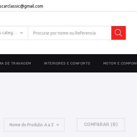
escarclassic@gmail.com
Todas as categorias
MA DE TRAVAGEM
INTERIORES E CONFORTO
MOTOR E COMPON
COMPARAR (
0
)
Nome do Produto: A a Z