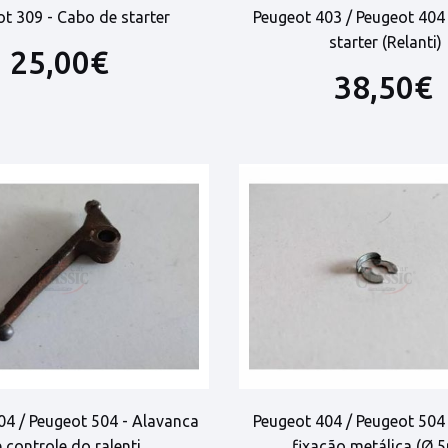
t 309 - Cabo de starter
Peugeot 403 / Peugeot 404
starter (Relanti)
25,00€
38,50€
04 / Peugeot 504 - Alavanca
Peugeot 404 / Peugeot 504
 controle do ralenti
fixação metálica (Ø