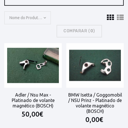
Nome do Produto: A a Z
COMPARAR (
0
)
Adler / Nsu Max -
BMW Isetta / Goggomobil
Platinado de volante
/ NSU Prinz - Platinado de
magnético (BOSCH)
volante magnético
(BOSCH)
50,00€
0,00€