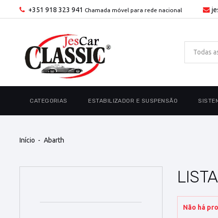
+351 918 323 941
j
Chamada móvel para rede nacional
CATEGORIAS
ESTABILIZADOR E SUSPENSÃO
SISTE
Início
Abarth
LIST
Não há pro