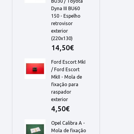
BU30 / Toyota
Dyna III BU60
150 - Espelho
retrovisor
exterior
(220x130)
14,50€
Ford Escort MkI
/ Ford Escort
MkII - Mola de
fixação para
raspador
exterior
4,50€
Opel Calibra A -
Mola de fixação