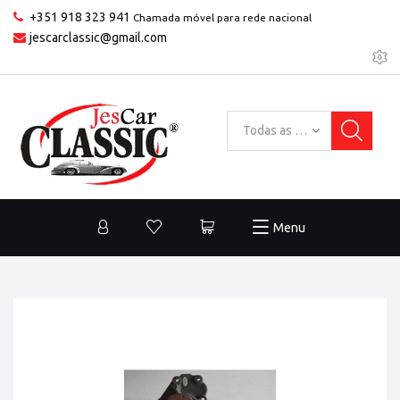
+351 918 323 941
Chamada móvel para rede nacional
jescarclassic@gmail.com
Todas as categorias
Menu