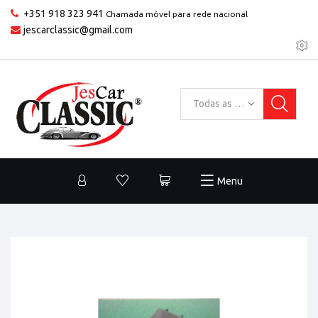
+351 918 323 941
Chamada móvel para rede nacional
jescarclassic@gmail.com
Todas as categorias
Menu