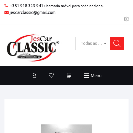
+351 918 323 941
Chamada móvel para rede nacional
jescarclassic@gmail.com
Todas as categorias
Menu