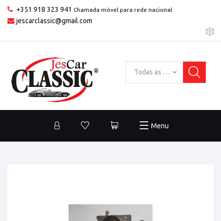
+351 918 323 941
Chamada móvel para rede nacional
jescarclassic@gmail.com
Todas as categorias
Menu