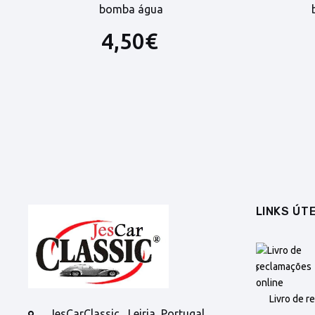
bomba água
4,50€
LINKS ÚTE
Livro de r
JesCarClassic , Leiria, Portugal