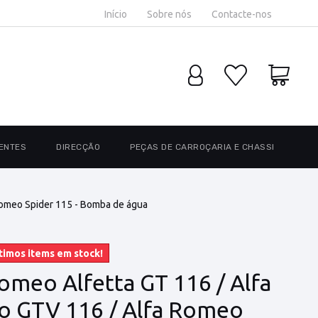
Início
Sobre nós
Contacte-nos
ENTES
DIRECÇÃO
PEÇAS DE CARROÇARIA E CHASSI
Romeo Spider 115 - Bomba de água
timos items em stock!
omeo Alfetta GT 116 / Alfa
 GTV 116 / Alfa Romeo