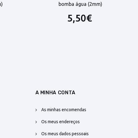
)
bomba água (2mm)
K
5,50€
A MINHA CONTA
As minhas encomendas
Os meus endereços
Os meus dados pessoais