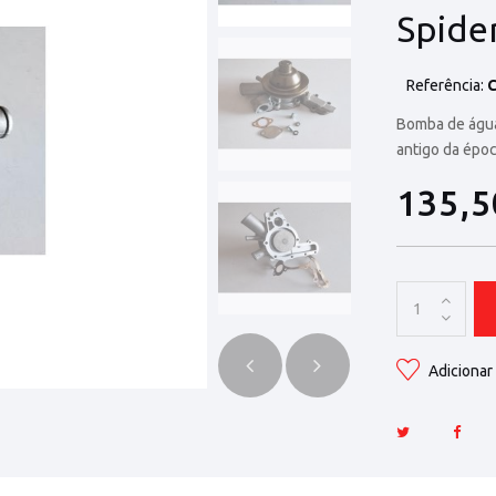
Spide
Referência:
C
Bomba de água
antigo da époc
135,
Adicionar 