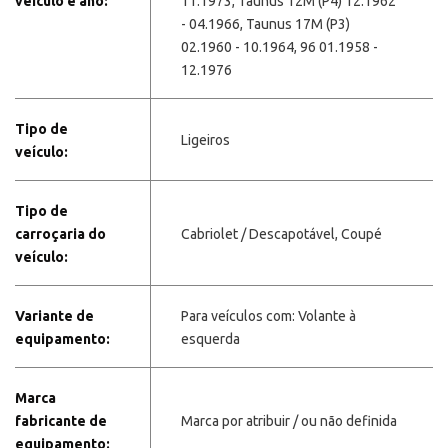
veículo e ano:
11.1973, Taunus 12M (P4) 12.1962
- 04.1966, Taunus 17M (P3)
02.1960 - 10.1964, 96 01.1958 -
12.1976
Tipo de
Ligeiros
veículo:
Tipo de
carroçaria do
Cabriolet / Descapotável, Coupé
veículo:
Variante de
Para veículos com: Volante à
equipamento:
esquerda
Marca
fabricante de
Marca por atribuir / ou não definida
equipamento: