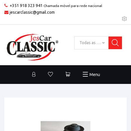
+351 918 323 941
Chamada móvel para rede nacional
jescarclassic@gmail.com
Todas as categorias
Menu