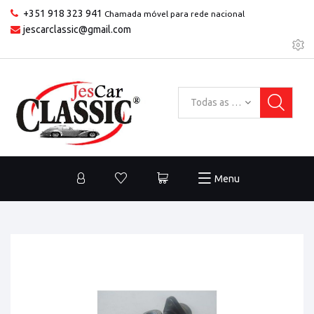
+351 918 323 941
Chamada móvel para rede nacional
jescarclassic@gmail.com
Todas as categorias
Menu