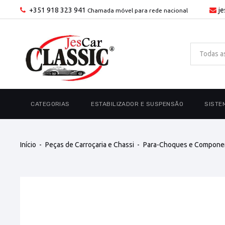
+351 918 323 941
j
Chamada móvel para rede nacional
CATEGORIAS
ESTABILIZADOR E SUSPENSÃO
SISTE
Início
Peças de Carroçaria e Chassi
Para-Choques e Compone