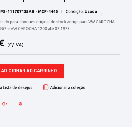
PS-111707135AB - MCF-4446
Condição:
Usado
ras do para-choques original de stock antigo para VW CAROCHA
1967 e VW CAROCHA 1200 até 07.1973
0€
(C/IVA)
ADICIONAR AO CARRINHO
à Lista de desejos
Adicionar à coleção