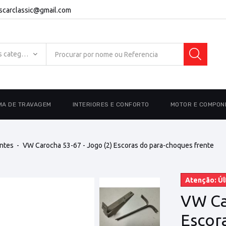
escarclassic@gmail.com
Todas as categorias
MA DE TRAVAGEM
INTERIORES E CONFORTO
MOTOR E COMPON
ntes
VW Carocha 53-67 - Jogo (2) Escoras do para-choques frente
Atenção: Úl
VW Ca
Escor