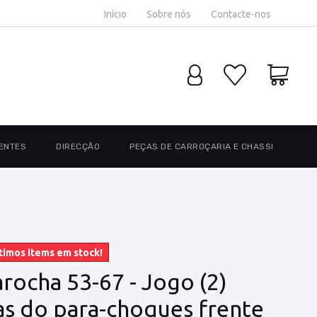
Início
Sobre nós
Contacte-nos
ENTES
DIRECÇÃO
PEÇAS DE CARROÇARIA E CHASSI
timos items em stock!
rocha 53-67 - Jogo (2)
as do para-choques frente