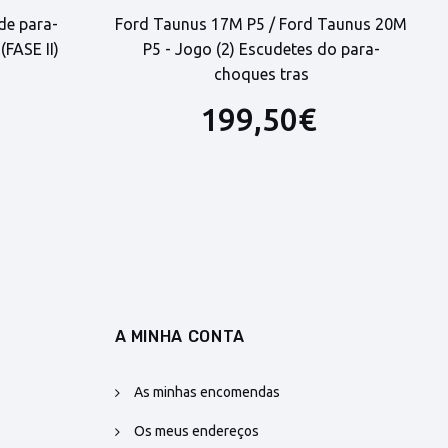
 de para-
Ford Taunus 17M P5 / Ford Taunus 20M
F
(FASE II)
P5 - Jogo (2) Escudetes do para-
choques tras
199,50€
A MINHA CONTA
As minhas encomendas
Os meus endereços