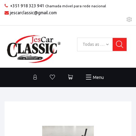
+351 918 323 941
Chamada móvel para rede nacional
jescarclassic@gmail.com
Todas as categorias
Menu