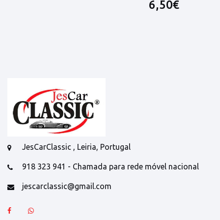
6,50€
JesCarClassic , Leiria, Portugal
918 323 941 - Chamada para rede móvel nacional
jescarclassic@gmail.com