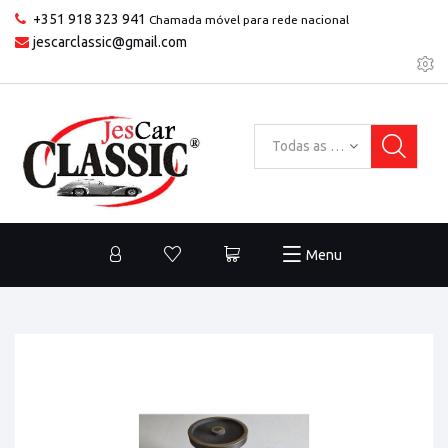
+351 918 323 941
Chamada móvel para rede nacional
jescarclassic@gmail.com
Todas as categorias
Menu