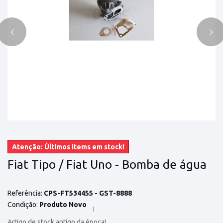
Atenção: Últimos items em stock!
Fiat Tipo / Fiat Uno - Bomba de água
Referência:
CPS-FT534455 - GST-8888
Condição:
Produto Novo
Artigo de stock antigo da época!