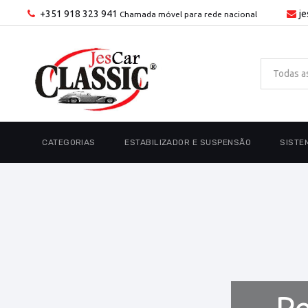
+351 918 323 941
j
Chamada móvel para rede nacional
CATEGORIAS
ESTABILIZADOR E SUSPENSÃO
SISTE
Pe