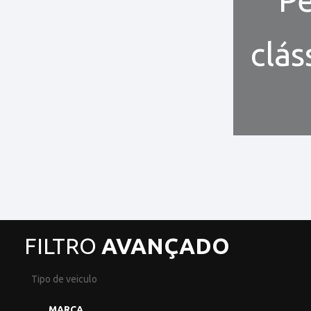
clás
FILTRO
AVANÇADO
Tipo de veiculo
MARCA